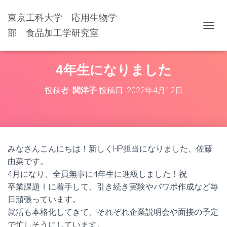
東京工科大学 応用生物学
部 食品加工学研究室
ナ
ビ
ゲ
ー
4年生になりました
シ
ョ
投稿者:
関洋子
投稿日:
2022年4月12日
ン
を
切
り
替
え
みなさんこんにちは！新しくHP担当になりました、佐藤
由菜です。
4月になり、全員無事に4年生に進級しました！祝
卒業課題Ⅰに着手して、引き続き実験やパワポ作成など毎
日頑張っています。
就活も本格化してきて、それぞれ企業説明会や面接の予定
で忙しそうにしています。