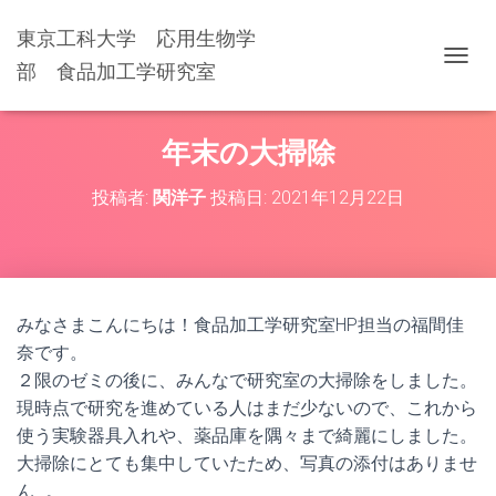
東京工科大学 応用生物学
部 食品加工学研究室
ナ
ビ
ゲ
ー
年末の大掃除
シ
ョ
投稿者:
関洋子
投稿日:
2021年12月22日
ン
を
切
り
替
え
みなさまこんにちは！食品加工学研究室HP担当の福間佳
奈です。
２限のゼミの後に、みんなで研究室の大掃除をしました。
現時点で研究を進めている人はまだ少ないので、これから
使う実験器具入れや、薬品庫を隅々まで綺麗にしました。
大掃除にとても集中していたため、写真の添付はありませ
ん…。