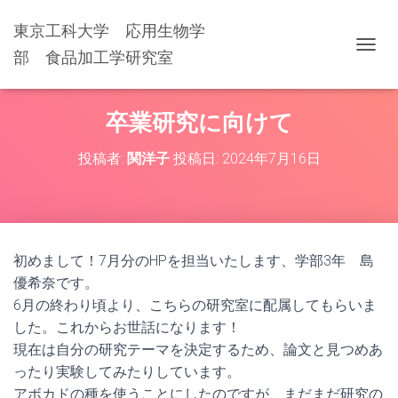
東京工科大学 応用生物学
部 食品加工学研究室
ナ
ビ
ゲ
ー
卒業研究に向けて
シ
ョ
投稿者:
関洋子
投稿日:
2024年7月16日
ン
を
切
り
替
え
初めまして！7月分のHPを担当いたします、学部3年 島
優希奈です。
6月の終わり頃より、こちらの研究室に配属してもらいま
した。これからお世話になります！
現在は自分の研究テーマを決定するため、論文と見つめあ
ったり実験してみたりしています。
アボカドの種を使うことにしたのですが、まだまだ研究の